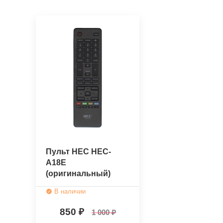
Пульт HEC HEC-
A18E
(оригинальный)
В наличии
850
1 000