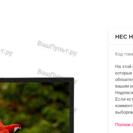
HEC H
Код това
На этой
которые
обязате
вашим и
Надписи
Если ест
коммент
выбором
Полное 