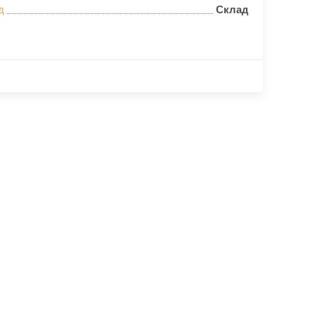
д
Склад