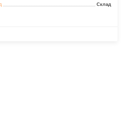
д
Склад