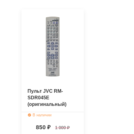
Пульт JVC RM-
SDR045E
(оригинальный)
В наличии
850
1 000