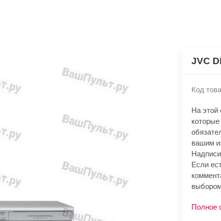
JVC D
Код това
На этой
которые
обязате
вашим и
Надписи
Если ест
коммент
выбором
Полное 