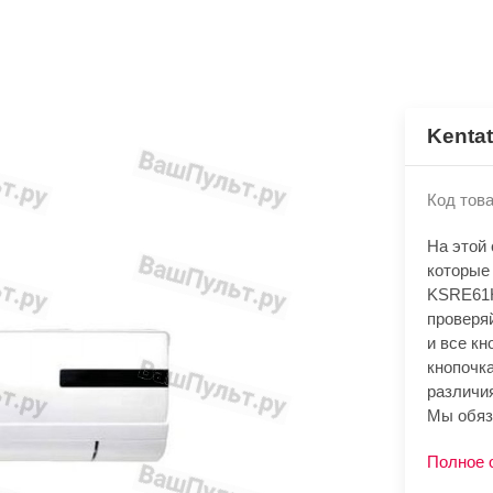
Kenta
Код това
На этой
которые
KSRE61H
проверя
и все кн
кнопочк
различия
Мы обяз
Полное 