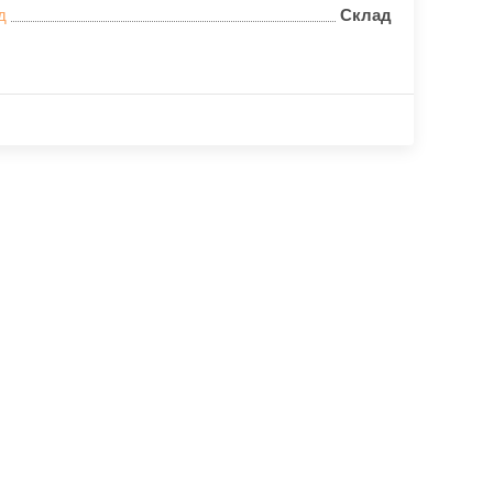
д
Склад