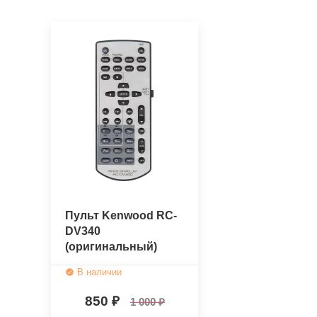
Пульт Kenwood RC-
DV340
(оригинальный)
В наличии
850
1 000