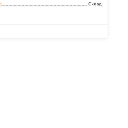
д
Склад