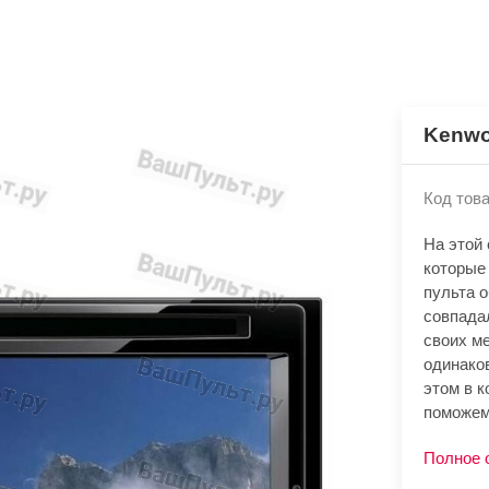
Kenwo
Код това
На этой
которые
пульта 
совпада
своих м
одинако
этом в к
поможем
Полное 