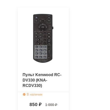
Пульт Kenwood RC-
DV330 (KNA-
RCDV330)
(оригинальный)
В наличии
850
1 000