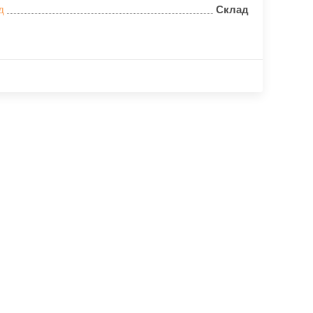
д
Склад