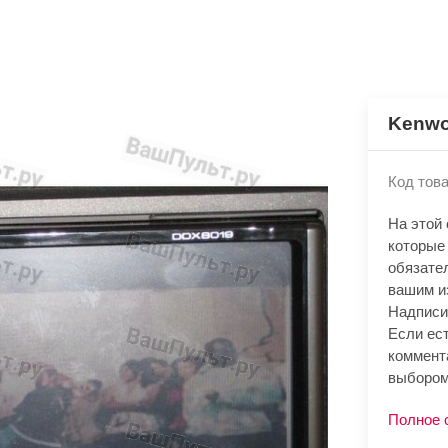
Kenwo
Код това
На этой
которые
обязате
вашим и
Надписи
Если ест
коммент
выбором
Полное 