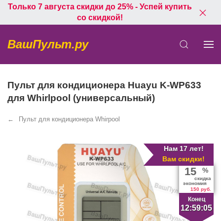
Только 7 августа скидки до 25% - Успей купить
со скидкой!
ВашПульт.ру
Пульт для кондиционера Huayu K-WP633
для Whirlpool (универсальный)
Пульт для кондиционера Whirpool
Нам 17 лет!
Вам скидки!
15
%
скидка
экономия
150 руб.
Конец
12:59:05