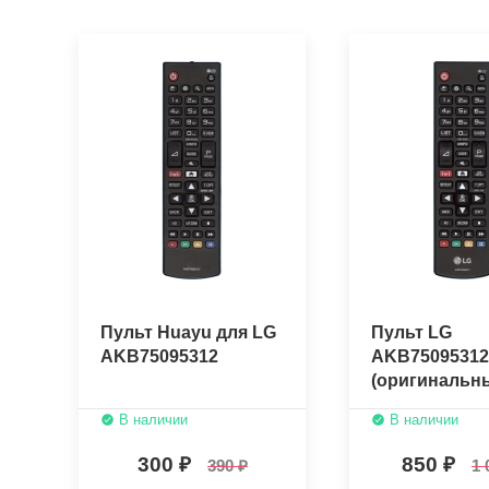
Пульт Huayu для LG
Пульт LG
AKB75095312
AKB75095312
(оригинальн
В наличии
В наличии
300
850
390
1 