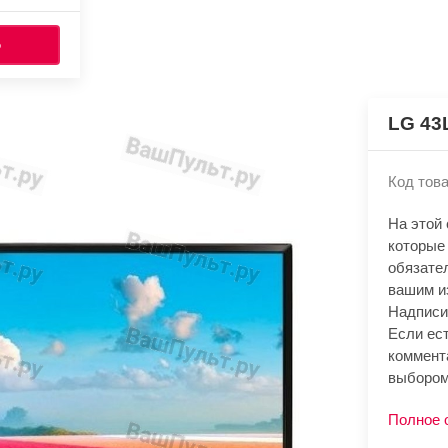
Ь
LG 43
Код това
На этой
которые
обязате
вашим и
Надписи
Если ест
коммент
выбором
Полное 