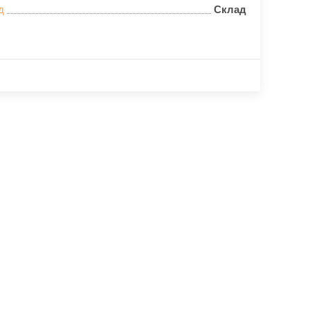
д
Склад