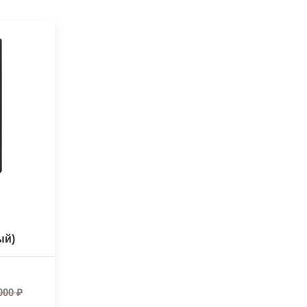
ый)
000