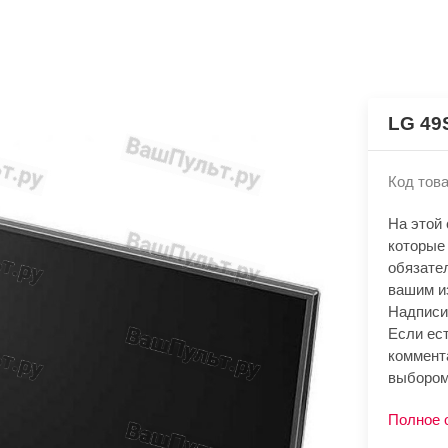
LG 49
Код това
На этой
которые
обязате
вашим и
Надписи
Если ест
коммент
выбором
Полное 