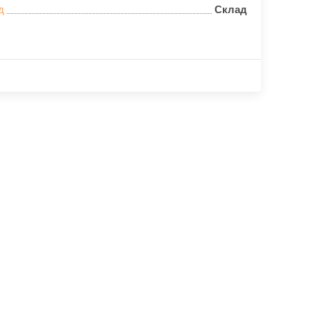
д
Склад