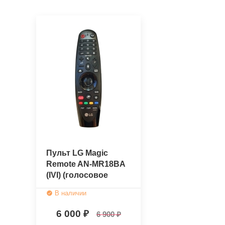
Пульт LG Magic
Remote AN-MR18BA
(IVI) (голосовое
управление)
В наличии
(оригинальный)
6 000
6 900