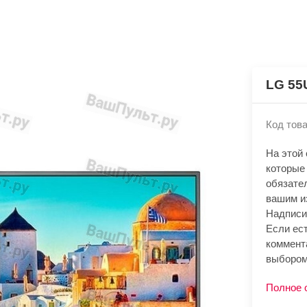
LG 55
Код това
На этой
которые
обязате
вашим и
Надписи
Если ест
коммент
выбором
Полное 