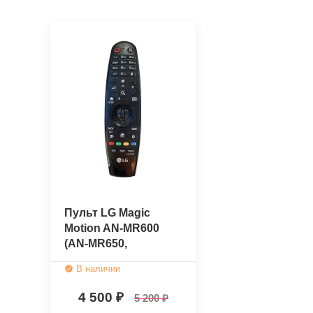
Пульт LG Magic
Motion AN-MR600
(AN-MR650,
AKB74855415)
В наличии
(оригинальный)
4 500
5 200