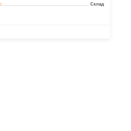
д
Склад