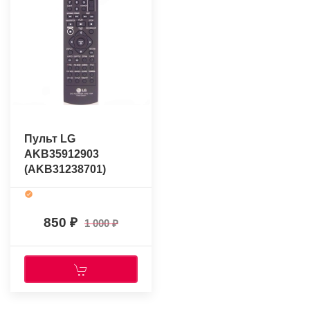
Пульт LG
AKB35912903
(AKB31238701)
(оригинальный)
850
1 000