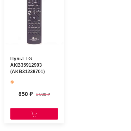
Пульт LG
AKB35912903
(AKB31238701)
(оригинальный)
850
1 000