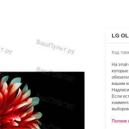
LG O
Код това
На этой
которые
обязате
вашим и
Надписи
Если ест
коммент
выбором
Полное 