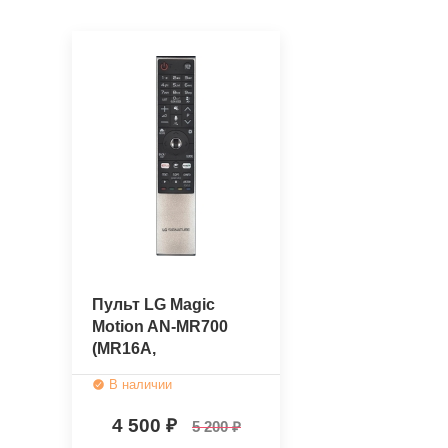
Пульт LG Magic
Motion AN-MR700
(MR16A,
AGF78684701,
В наличии
радиопульт для
2017года)
4 500
5 200
(оригинальный)