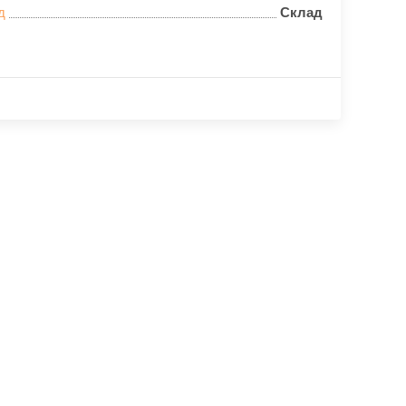
д
Склад