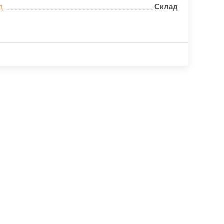
д
Склад