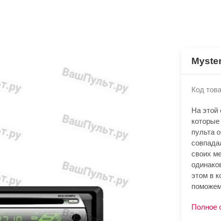
Myste
Код това
На этой
которые
пульта 
совпада
своих м
одинако
этом в к
поможем
Полное 