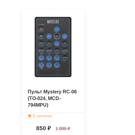
Пульт Mystery RC-06
(TO-024, MCD-
794MPU)
(оригинальный)
В наличии
850
1 000