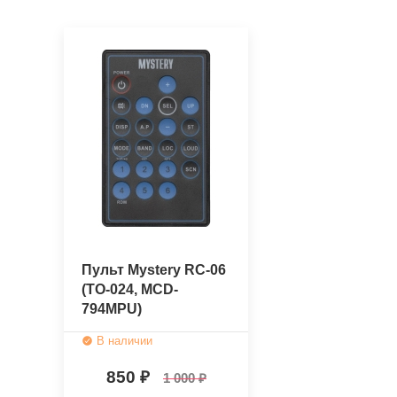
Пульт Mystery RC-06
(TO-024, MCD-
794MPU)
(оригинальный)
В наличии
850
1 000