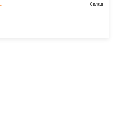
д
Склад