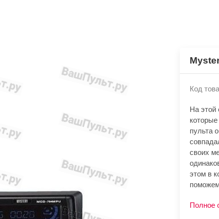
Myste
Код това
На этой
которые
пульта 
совпада
своих м
одинако
этом в к
поможем
Полное 