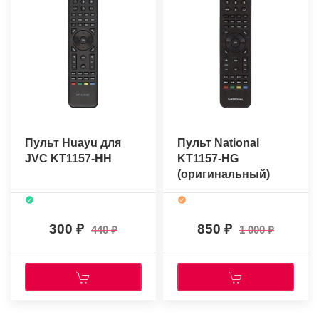
Пульт Huayu для
Пульт National
JVC KT1157-HH
KT1157-HG
(оригинальный)
300
850
440
1 000