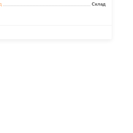
д
Склад