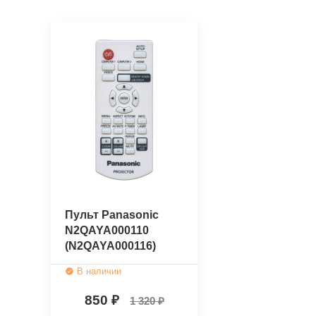
Пульт Panasonic
N2QAYA000110
(N2QAYA000116)
(оригинальный)
В наличии
850
1 320