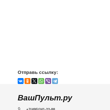
Отправь ссылку:
ВашПульт.ру
+7(495)241-22-88