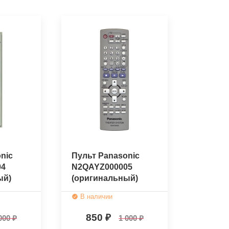
nic
Пульт Panasonic
04
N2QAYZ000005
ый)
(оригинальный)
В наличии
850
000
1 000