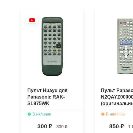
Пульт Huayu для
Пульт Panaso
Panasonic RAK-
N2QAYZ0000
SL975WK
(оригинальн
В наличии
В наличии
300
850
330
1 