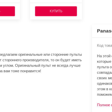
Ь
КУПИТЬ
Panas
Код това
редлагаем оригинальные или сторонние пульты
На этой
т стороннего производителя, то он будет иметь
которые
м углом. Оригинальный пульт не всегда лучше
пульта 
а вам тоже понравится!
совпада
своих м
одинако
этом в к
поможем
Полное 