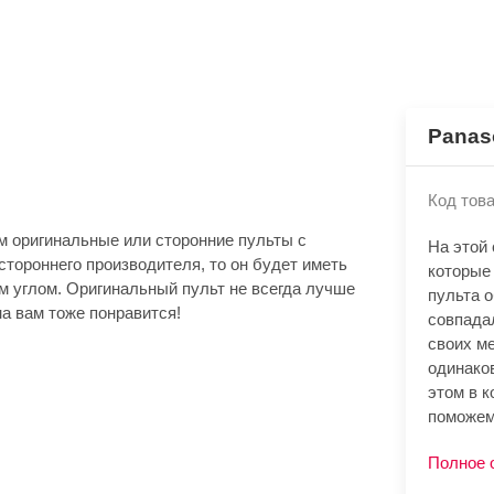
Panas
Код това
м оригинальные или сторонние пульты с
На этой
стороннего производителя, то он будет иметь
которые
м углом. Оригинальный пульт не всегда лучше
пульта 
а вам тоже понравится!
совпада
своих м
одинако
этом в к
поможем
Полное 