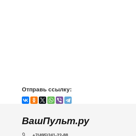
Отправь ссылку:
ВашПульт.ру
+7(495)241-22-88