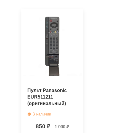
Пульт Panasonic
EUR511211
(оригинальный)
В наличии
850
1 000