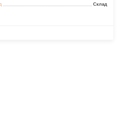
д
Склад