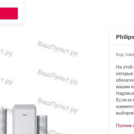
Ь
Philip
Код това
На этой
которые 
обязате
вашим и
Надписи
Если ест
коммент
выбором
Полное 