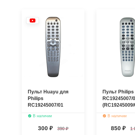
Пульт Huayu для
Пульт Philips
Philips
RC19245007/
RC19245007/01
(RC19245009/
(оригинальн
В наличии
В наличии
300
850
390
1 