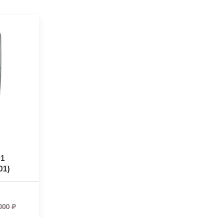
01
01)
ый)
000