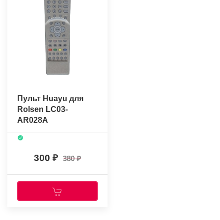
Пульт Huayu для
Rolsen LC03-
AR028A
300
380