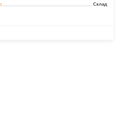
д
Склад