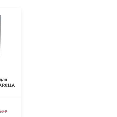
для
-AR011A
50