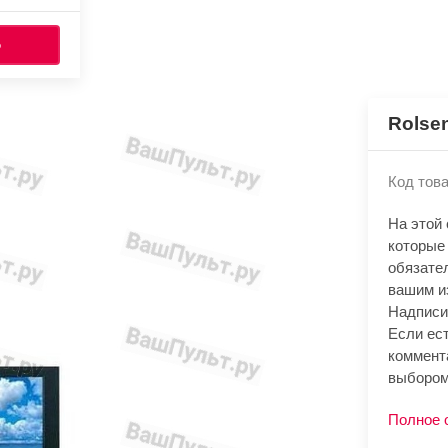
Ь
Rolse
Код това
На этой
которые
обязате
вашим и
Надписи
Если ест
коммент
выбором
Полное 