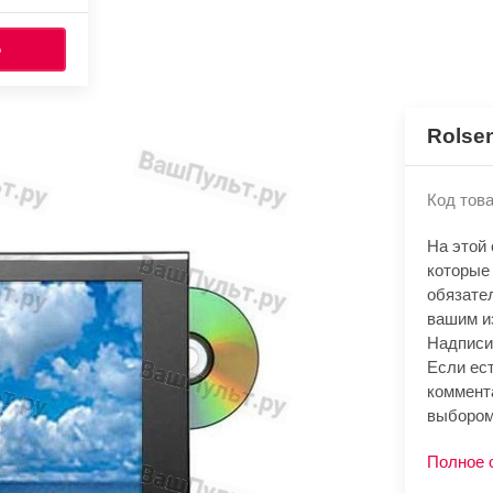
Ь
Rolse
Код това
На этой
которые
обязате
вашим и
Надписи
Если ест
коммент
выбором
Полное 