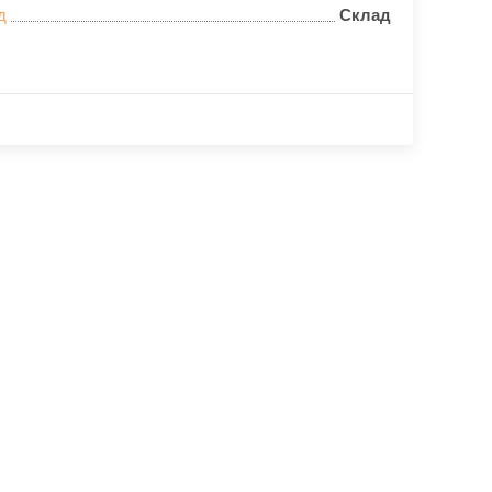
д
Склад