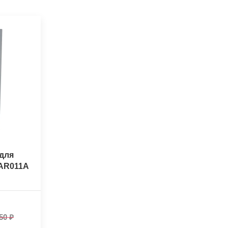
для
-AR011A
50