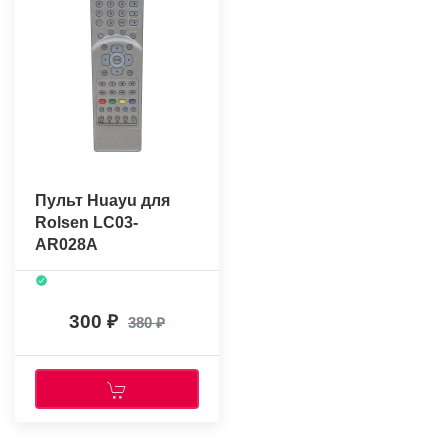
Пульт Huayu для
Rolsen LC03-
AR028A
300
380