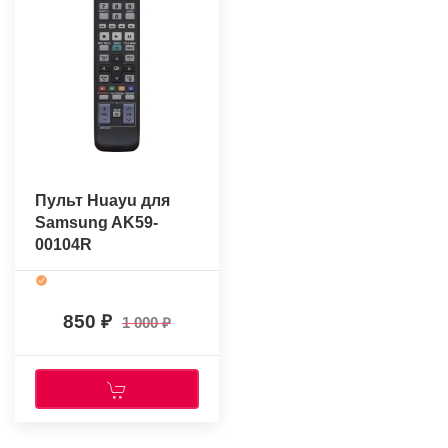
Пульт Huayu для
Samsung AK59-
00104R
850
1 000