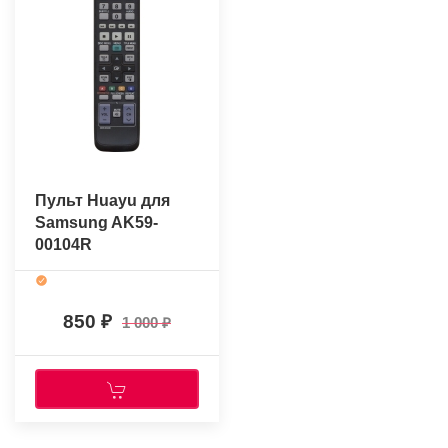
Пульт Huayu для
Samsung AK59-
00104R
850
1 000