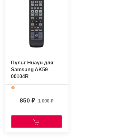
Пульт Huayu для
Samsung AK59-
00104R
850
1 000