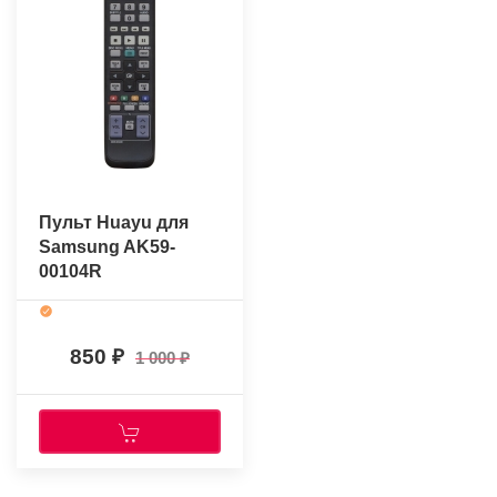
Пульт Huayu для
Samsung AK59-
00104R
850
1 000