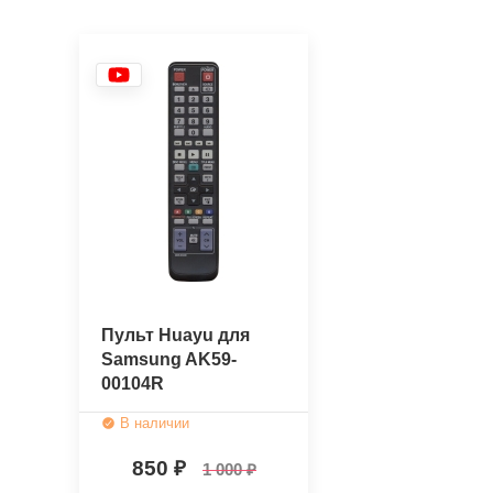
Пульт Huayu для
Samsung AK59-
00104R
В наличии
850
1 000