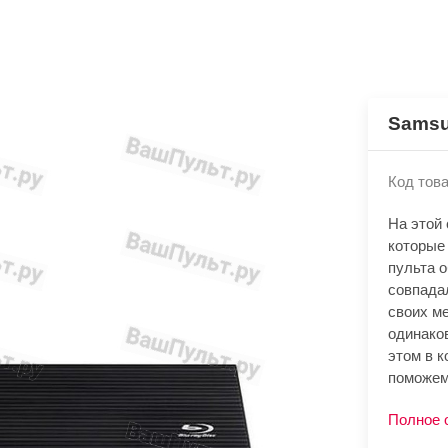
Samsu
Код това
На этой
которые
пульта 
совпада
своих м
одинако
этом в к
поможем
Полное 