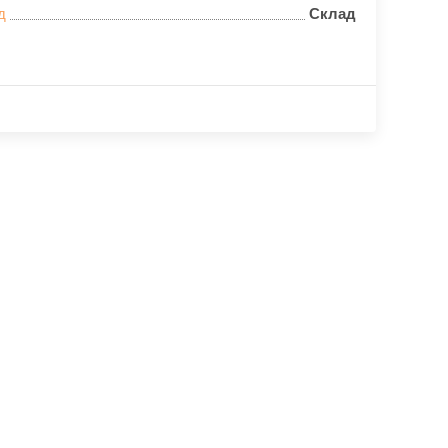
д
Склад