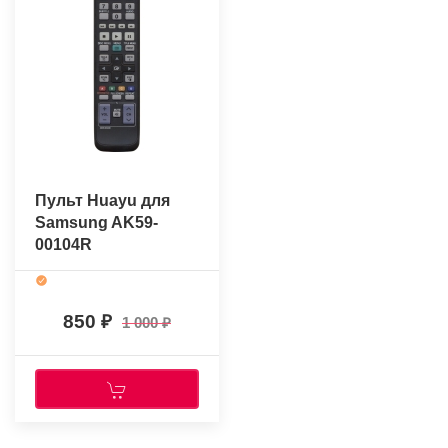
Пульт Huayu для
Samsung AK59-
00104R
850
1 000