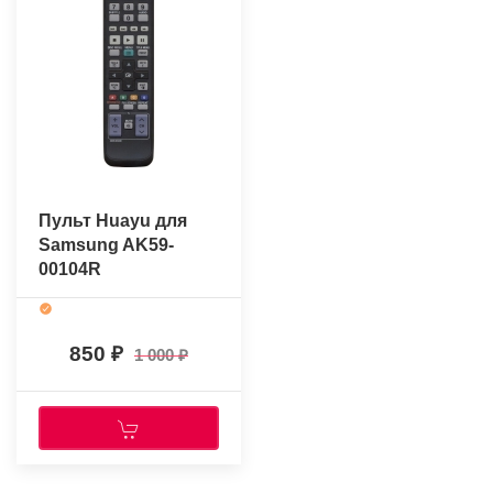
Пульт Huayu для
Samsung AK59-
00104R
850
1 000