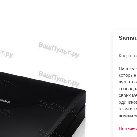
Samsu
Код това
На этой
которые
пульта 
совпада
своих м
одинако
этом в к
поможем
Полное 