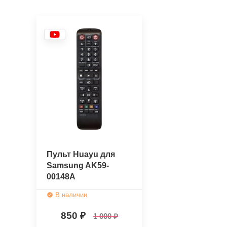
Пульт Huayu для
Samsung AK59-
00148A
В наличии
850
1 000