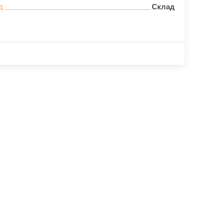
д
Склад