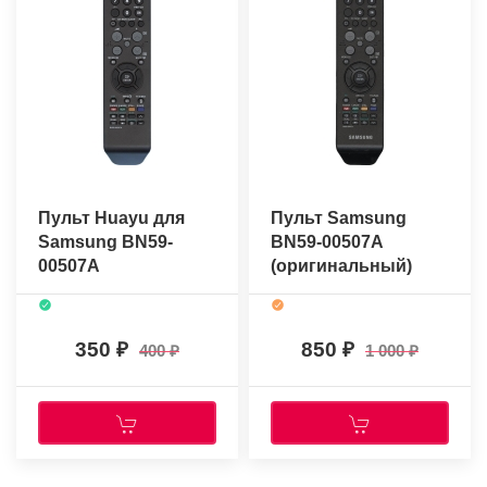
Пульт Huayu для
Пульт Samsung
Samsung BN59-
BN59-00507A
00507A
(оригинальный)
350
850
400
1 000