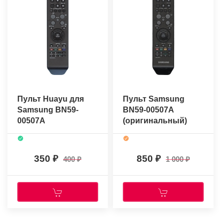
Пульт Huayu для
Пульт Samsung
Samsung BN59-
BN59-00507A
00507A
(оригинальный)
350
850
400
1 000