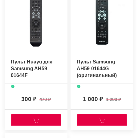
Пульт Huayu для
Пульт Samsung
Samsung AH59-
AH59-01644G
01644F
(оригинальный)
300
1 000
470
1 200