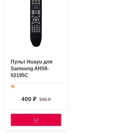
Пульт Huayu для
Samsung AH59-
02195C
400
500