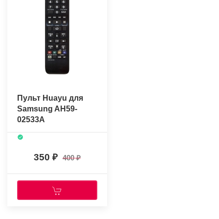
Пульт Huayu для
Samsung AH59-
02533A
350
400