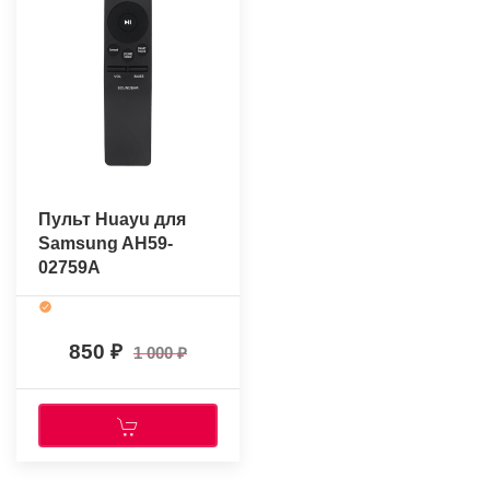
Пульт Huayu для
Samsung AH59-
02759A
850
1 000