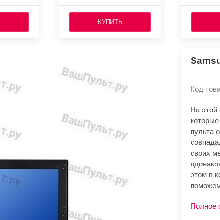
Ь
КУПИТЬ
Samsu
Код това
На этой
которые
пульта 
совпада
своих м
одинако
этом в к
поможем
Полное 