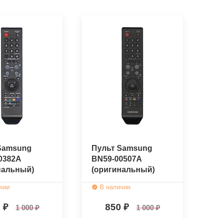
Samsung
Пульт Samsung
0382A
BN59-00507A
нальный)
(оригинальный)
чии
В наличии
0
850
1 000
1 000