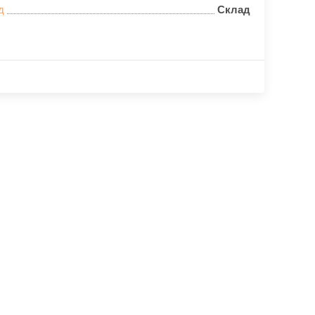
д
Склад