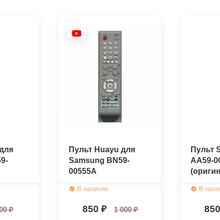
для
Пульт Huayu для
Пульт 
9-
Samsung BN59-
AA59-0
00555A
(ориги
В наличии
В нали
850
85
00
1 000