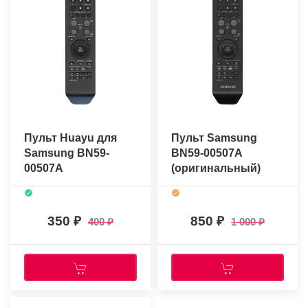
Пульт Huayu для
Пульт Samsung
Samsung BN59-
BN59-00507A
00507A
(оригинальный)
350
850
400
1 000