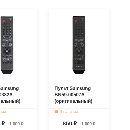
Samsung
Пульт Samsung
0382A
BN59-00507A
нальный)
(оригинальный)
чии
В наличии
0
850
1 000
1 000