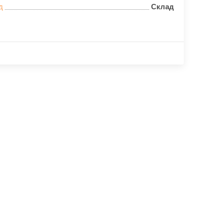
д
Склад