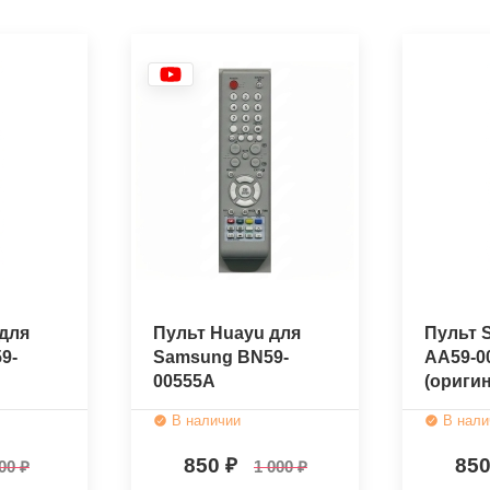
для
Пульт Huayu для
Пульт 
9-
Samsung BN59-
AA59-0
00555A
(ориги
В наличии
В нали
850
85
00
1 000