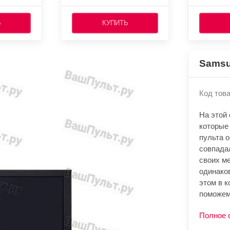
Ь
КУПИТЬ
Samsu
Код това
На этой
которые
пульта 
совпада
своих м
одинако
этом в к
поможем
Полное 