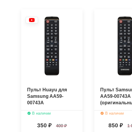
Пульт Huayu для
Пульт Samsu
Samsung AA59-
AA59-00743A
00743A
(оригинальн
В наличии
В наличии
350
850
400
1 