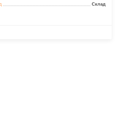
д
Склад