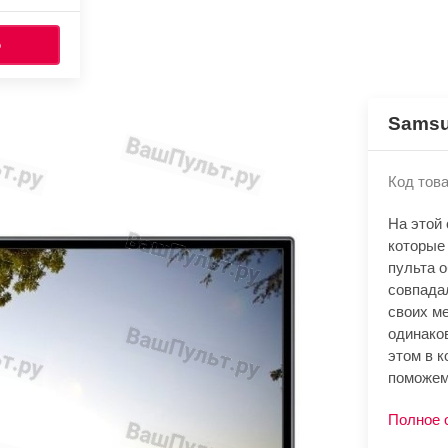
Ь
Sams
Код това
На этой
которые
пульта 
совпада
своих м
одинако
этом в к
поможем
Полное 