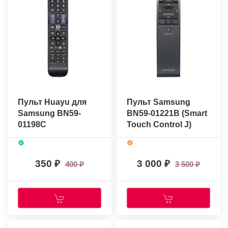
Пульт Huayu для
Пульт Samsung
Samsung BN59-
BN59-01221B (Smart
01198C
Touch Control J)
(оригинальный)
350
3 000
400
3 500