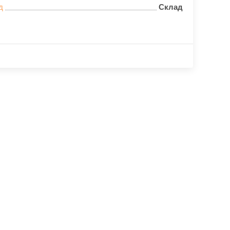
д
Склад