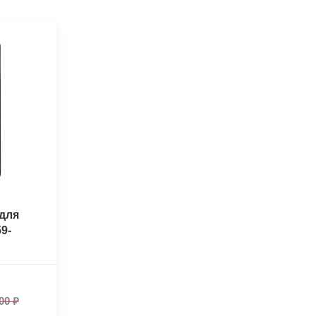
для
9-
00