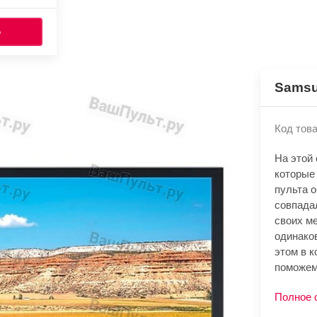
Ь
Samsu
Код това
На этой
которые
пульта 
совпада
своих м
одинако
этом в к
поможем
Полное 