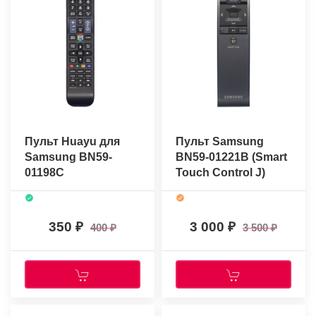
Пульт Huayu для
Пульт Samsung
Samsung BN59-
BN59-01221B (Smart
01198C
Touch Control J)
(оригинальный)
350
3 000
400
3 500