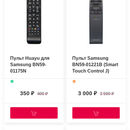
Пульт Huayu для
Пульт Samsung
Samsung BN59-
BN59-01221B (Smart
01175N
Touch Control J)
(оригинальный)
350
3 000
400
3 500