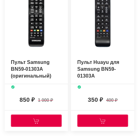
Пульт Samsung
Пульт Huayu для
BN59-01303A
Samsung BN59-
(оригинальный)
01303A
850
350
1 000
400