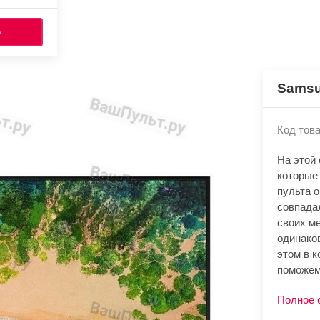
Ь
Samsu
Код това
На этой
которые
пульта 
совпада
своих м
одинако
этом в к
поможем
Полное 