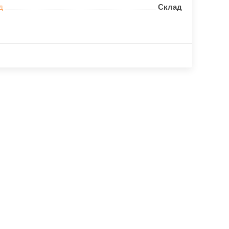
д
Склад