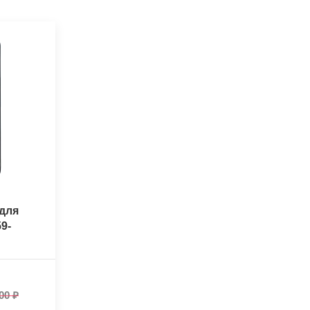
для
9-
00