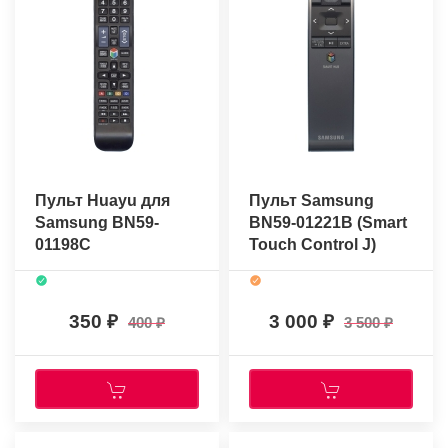
Пульт Huayu для
Пульт Samsung
Samsung BN59-
BN59-01221B (Smart
01198C
Touch Control J)
(оригинальный)
350
3 000
400
3 500