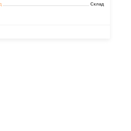
д
Склад