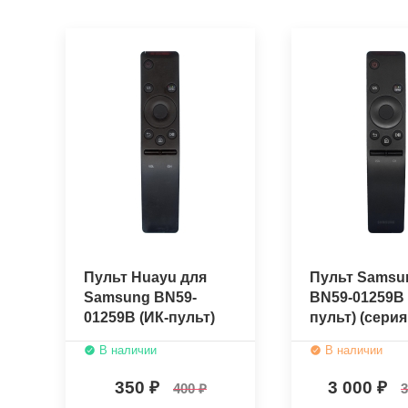
Пульт Huayu для
Пульт Samsu
Samsung BN59-
BN59-01259B 
01259B (ИК-пульт)
пульт) (серия
(серия K)
(оригинальн
В наличии
В наличии
350
3 000
400
3