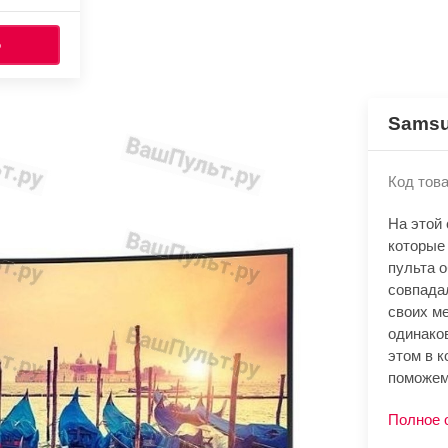
Ь
Samsu
Код това
На этой
которые
пульта 
совпада
своих м
одинако
этом в к
поможем
Полное 