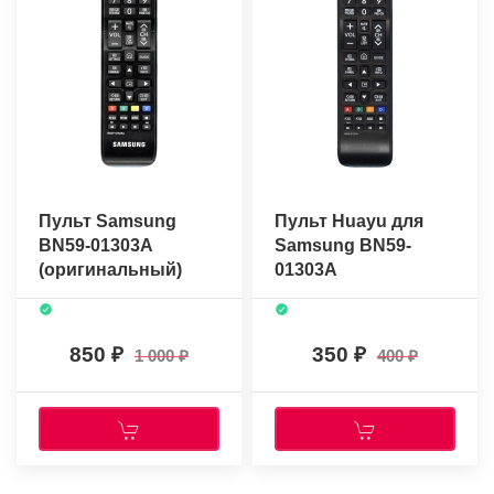
Пульт Samsung
Пульт Huayu для
BN59-01303A
Samsung BN59-
(оригинальный)
01303A
850
350
1 000
400